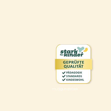
mutigundstark
9000 St. Gallen
Tel: 078 233 72 44
info@mutigundstark.ch