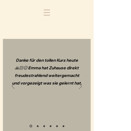
Danke für den tollen Kurs heute
🙏🏻😊 Emma hat Zuhause direkt
freudestrahlend weitergemacht
und vorgezeigt was sie gelernt hat.