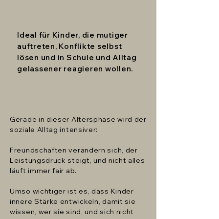
Ideal für Kinder, die mutiger
auftreten, Konflikte selbst
lösen und in Schule und Alltag
gelassener reagieren wollen.
Gerade in dieser Altersphase wird der
soziale Alltag intensiver:
Freundschaften verändern sich, der
Leistungsdruck steigt, und nicht alles
läuft immer fair ab.
Umso wichtiger ist es, dass Kinder
innere Stärke entwickeln, damit sie
wissen, wer sie sind, und sich nicht