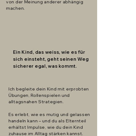
von der Meinung anderer abhängig
machen.
Ein Kind, das weiss, wie es für
sich einsteht, geht seinen Weg
sicherer egal, was kommt.
Ich begleite dein Kind mit erprobten
Übungen, Rollenspielen und
alltagsnahen Strategien.
Es erlebt, wie es mutig und gelassen
handeln kann – und du als Elternteil
erhältst Impulse, wie du dein Kind
zuhause im Alltag stärken kannst.