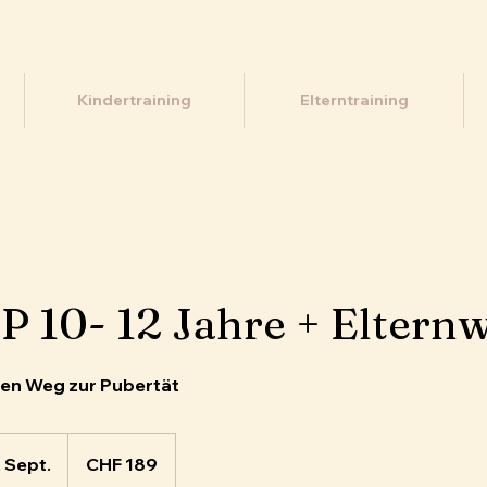
Kindertraining
Elterntraining
P 10- 12 Jahre + Eltern
en Weg zur Pubertät
189
Schweizer
 Sept.
B
CHF 189
Franken