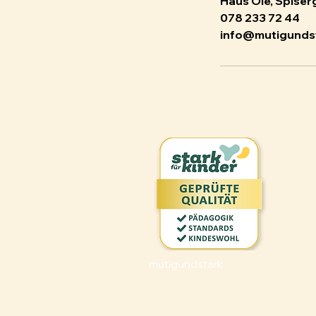
Haus Olé, Spiserg
078 233 72 44
info@mutigunds
mutigundstark
9000 St. Gallen
Tel: 078 233 72 44