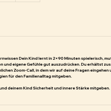
e
g
i
n
n
t
a
m
:
1
rnwissen Dein Kind lernt in 2×90 Minuten spielerisch, mut
8
n und eigene Gefühle gut auszudrücken. Du erhältst zusä
.
lichen Zoom-Call, in dem wir auf deine Fragen eingehen u
S
ien für den Familienalltag mitgeben.
e
p
und deinem Kind Sicherheit und innere Stärke mitgeben.
t
.