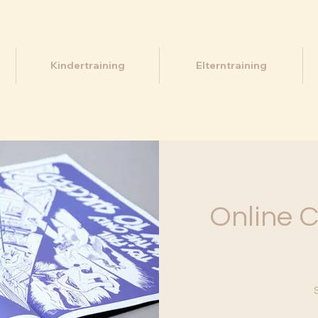
Kindertraining
Elterntraining
Online 
9