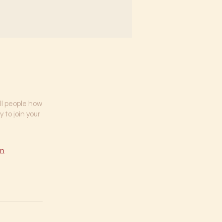
ll people how
 to join your
en