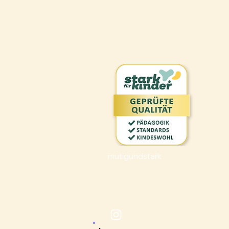
mutigundstark
9000 St. Gallen
Tel: 078 233 72 44
info@mutigundstark.ch